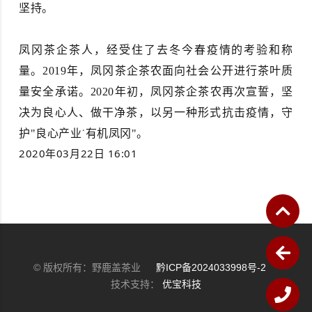
坚持。
凤冈茶企茶人，经受住了去冬今春疫情的考验和称
量。2019年，凤冈茶企茶农面向社会公开进行茶叶质
量安全承诺。2020年初，凤冈茶企茶农再次宣誓，坚
决为良心人、做干净茶，以另一种形式抗击疫情，守
护"良心产业˙有机凤冈"。
2020年03月22日 16:01
© 版权所有：野鹿盖茶业
黔ICP备2024033998号-2
技术支持：
优宝科技