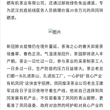
硒有机茶业有限公司，还通过邮政绿色免运通道，专
为武汉抗疫前线医务人员捐赠价值20余万元的凤冈锌
硒茶。
新冠肺炎疫情仍在境外蔓延，茶海之心的春天却是茶
垅叠翠、春色正浓。气温逐渐回升，茶园即将进入丰
产期。茶企一日忙过一日，参与茶业的采茶制茶工人
一日多过一日，生产防疫的压力日益增大。茶企老总
们都一头扎进茶山、扎进加工厂，一心护好"良心产业˙
有机凤冈"这块金字招牌。凤冈煌泽茶业公司老总王建
军这段日子没日夜地守着生产线，他说自己选择到凤
冈发展有机产业，不仅是看准了凤冈的青山碧野，更
看准了凤冈县委、政府对自然的呵护和对良心产业的