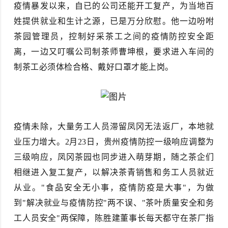
疫情暴发以来，自已的公司还能开工复产，为当地百
姓提供就业和生计之源，已是万分欣慰。他一边吩咐
茶园管理员，控制好采茶工之间的疫情防控安全距
离，一边又叮嘱公司制茶师曹坤根，要求进入车间的
制茶工必须体检合格、戴好口罩才能上岗。
疫情未除，大量务工人员滞留凤冈无法返厂，本地就
业压力增大。2月23日，贵州疫情防控一级响应调整为
三级响应，凤冈茶园也同步进入萌芽期，随之茶企们
相继进入复工复产，以解决茶青销售和务工人员就近
从业。"食品安全无小事，疫情防疫是大事"，为做
到"解决就业与疫情防控"两不误、"茶叶质量安全和务
工人员安全"两保障，陈胜建董事长每天都守在茶厂指