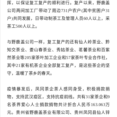
挥，以保证复工复产的顺利进行。复产以来，野鹿盖
公司两间加工厂带动了周边731户农户(其中贫困户31
户)共同发展，日带动制茶工及管理人员60人以上，采
茶工500人以上。
与野鹿盖公司一样，复工复产的还有仙人岭茶业、黔
知交茶业、娄山春茶业、秀姑茶业、茗馨茶业和百紫
然茶业等205家茶叶加工企业和57家茶叶专业合作社，
其中21家有机茶企业全部复工复产，是这些茶企的坚
守，温暖了茶乡的春天。
疫情暴发后，凤冈茶企茶人感同身受，积极捐款捐
物，支持武汉疫区，支持抗疫前线。共有31家茶企和9
名茶界爱心人士捐款捐物共计折合人民币163.063万
元。贵州省野鹿盖茶业有限公司、贵州凤冈县仙人锌