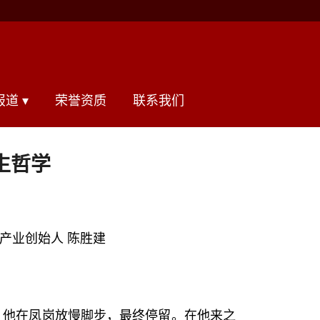
道 ▾
荣誉资质
联系我们
生哲学
茶产业创始人 陈胜建
。他在凤岗放慢脚步，最终停留。在他来之