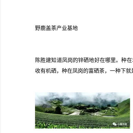
前导列表样式css
野鹿盖茶产业基地
陈胜建知道凤岗的锌硒地好在哪里。种在
blogger图片代理+相册预览(img.69
收有机硒，种在凤岗的富硒茶，一种下就