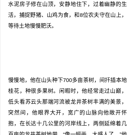
水泥房子修在山顶，安静地住下，过着幽静的生
活，捕捉野猪、山鸡为食，和8位农夫守在山上，
等待土地慢慢肥沃。
慢慢地，他在山头种下700多亩茶树，间扦插本地
桂花，种很多果树。闲暇时，他经常走过山巅，
低头看苏云头那端河流被龙井茶树丰满的美景，
突然间，他眼界大开，宽广的山脉向他敞开怀
抱，在长达十几公里的河岸线上，两侧延绵着几
百亩的龙井茶树地带。“像一幅画，太感人了。”他